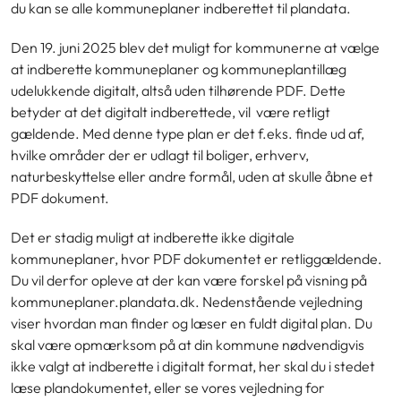
du kan se alle kommuneplaner indberettet til plandata.
D
en 19. juni 2025 blev det muligt for kommunerne at vælge
at indberette kommuneplaner og kommuneplantillæg
udelukkende digitalt, altså uden tilhørende PDF. Dette
betyder at det digitalt indberettede, vil være retligt
gældende. Med denne type plan er det
f.eks. finde ud af,
hvilke områder der er udlagt til boliger, erhverv,
naturbeskyttelse eller andre formål, uden at skulle åbne et
PDF dokument.
Det er stadig muligt at indberette ikke digitale
kommuneplaner, hvor PDF dokumentet er retliggældende.
Du vil derfor opleve at der kan være forskel på visning på
kommuneplaner.plandata.dk. Nedenstående vejledning
viser hvordan man finder og læser en fuldt digital plan. Du
skal være opmærksom på at din kommune nødvendigvis
ikke valgt at indberette i digitalt format, her skal du i stedet
læse plandokumentet, eller se vores vejledning for