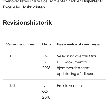
ovenover listen i højre side, som enten hedder
Eksportér til
Excel
eller
Udskriv listen
.
Revisionshistorik
Versionsnummer
Dato
Beskrivelse af ændringer
1.0.1
27-
Vejledning overført fra
11-
PDF-dokument til
2018
hjemmesiden samt
opdatering af billeder.
1.0.0
19-
Første version.
02-
2018