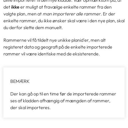
blive importeret til den nye kladde. Vær opmærksom på, at
det
ikke
er muligt at fravælge enkelte rammer fra den
valgte plan, men at
man importerer alle rammer
. Er der
enkelte rammer, du ikke ønsker skal være i den nye plan, skal
du derfor slette dem manuelt.
Rammerne vil få tildelt nye unikke planid'er, men alt
registeret data og geografi på de enkelte importerede
rammer vil være identiske med de eksisterende.
BEMÆRK
Der kan gå op til en time før de importerede rammer
ses af kladden afhængig af mængden af rammer,
der skal importeres.