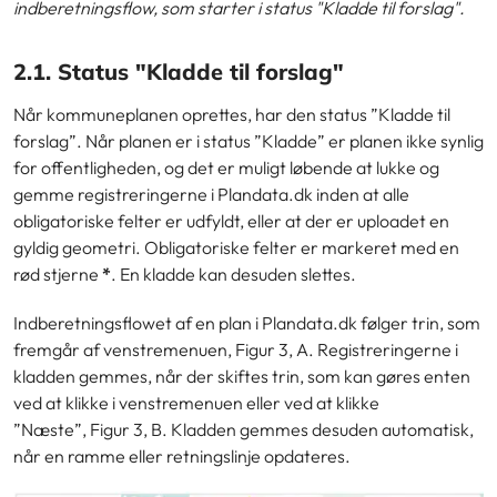
indberetningsflow, som starter i status "Kladde til forslag".
2.1. Status "Kladde til forslag"
Når kommuneplanen oprettes, har den status ”Kladde til
forslag”. Når planen er i status ”Kladde” er planen ikke synlig
for offentligheden, og det er muligt løbende at lukke og
gemme registreringerne i Plandata.dk inden at alle
obligatoriske felter er udfyldt, eller at der er uploadet en
gyldig geometri. Obligatoriske felter er markeret med en
rød stjerne
*
. En kladde kan desuden slettes.
Indberetningsflowet af en plan i Plandata.dk følger trin, som
fremgår af venstremenuen,
Figur 3, A. Registreringerne i
kladden gemmes, når der skiftes trin, som kan gøres enten
ved at klikke i venstremenuen eller ved at klikke
”Næste”,
Figur 3, B. Kladden gemmes desuden automatisk,
når en ramme eller retningslinje opdateres.