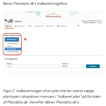
åbner Plandata.dk’s indberetningsflow.
Figur 2. Indberetningen af en plan starter ved at vælge
plantypen i dropdown-menuen i "Indberet plan" på forsiden
af Plandata.dk. Herefter åbner Plandata.dk's