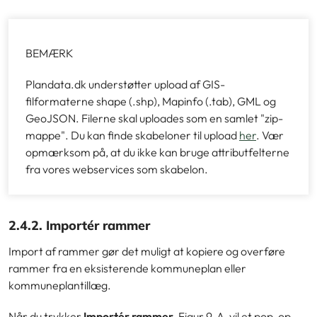
BEMÆRK
Plandata.dk understøtter upload af GIS-
filformaterne shape (.shp), Mapinfo (.tab), GML og
GeoJSON. Filerne skal uploades som en samlet "zip-
mappe". Du kan finde skabeloner til upload
her
. Vær
opmærksom på, at du ikke kan bruge attributfelterne
fra vores webservices som skabelon.
2.4.2. Importér rammer
Import af rammer gør det muligt at kopiere og overføre
rammer fra en eksisterende kommuneplan eller
kommuneplantillæg.
Når du trykker
Importér rammer
,
Figur 9, A, vil et pop-op-