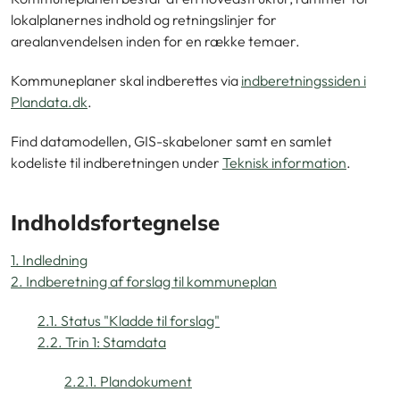
lokalplanernes indhold og retningslinjer for
arealanvendelsen inden for en række temaer.
Kommuneplaner skal indberettes via
indberetningssiden i
Plandata.dk
.
Find datamodellen, GIS-skabeloner samt en samlet
kodeliste til indberetningen under
Teknisk information
.
Indholdsfortegnelse
1. Indledning
2. Indberetning af forslag til kommuneplan
2.1. Status "Kladde til forslag"
2.2. Trin 1: Stamdata
2.2.1. Plandokument