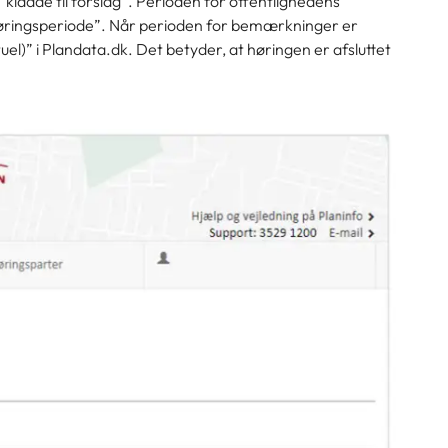
 ”kladde til forslag”. Perioden for offentlighedens
”høringsperiode”. Når perioden for bemærkninger er
tuel)” i Plandata.dk. Det betyder, at høringen er afsluttet