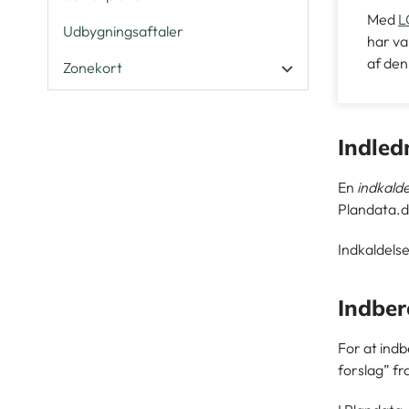
Med
L
Udbygningsaftaler
har va
af den
Zonekort
Indled
En
indkalde
Plandata.d
Indkaldelse
Indber
For at indb
forslag” f