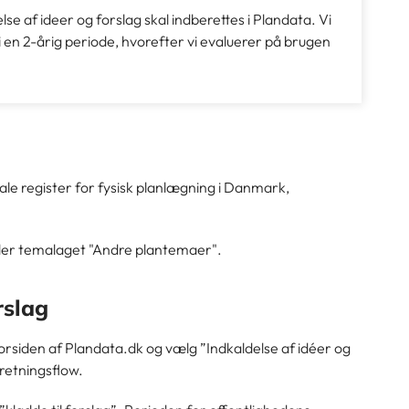
lse af ideer og forslag skal indberettes i Plandata. Vi
i en 2-årig periode, hvorefter vi evaluerer på brugen
ale register for fysisk planlægning i Danmark,
er temalaget "Andre plantemaer".
rslag
 forsiden af Plandata.dk og vælg ”Indkaldelse af idéer og
retningsflow.