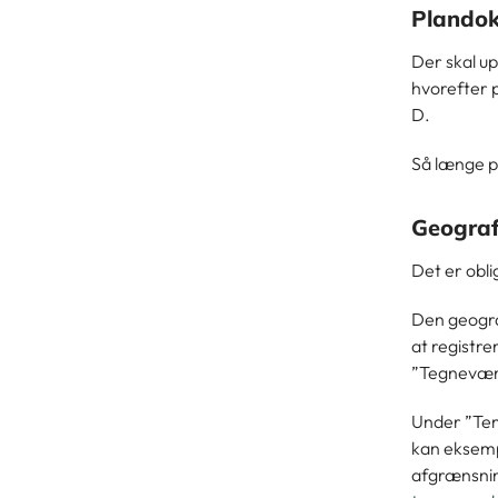
Plando
Der skal u
hvorefter p
D.
Så længe p
Geograf
Det er obli
Den geograf
at registre
”Tegneværk
Under ”Tema
kan eksempe
afgrænsnin