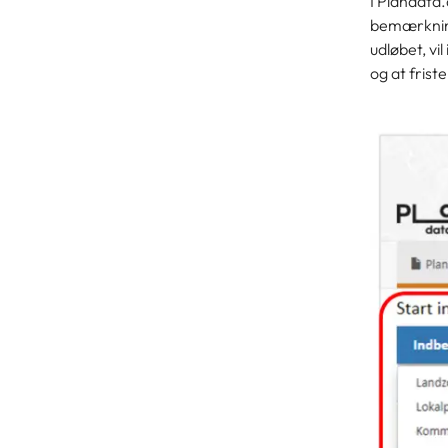
I Plandata.
bemærkning
udløbet, vi
og at fris