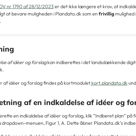
OV nr 1790 af 28/12/2023
er
det ikke længere et krav, at indkalde
lgt at bevare muligheden i Plandata.dk som en
frivillig
mulighed 
.
ning
lse af idéer og forslag
kan indberettes i det landsdækkende digit
k.
r af idéer og forslag findes på kortmodulet
kort.plandata.dk
und
etning af en indkaldelse af idéer og fo
erette en indkaldelse af idéer og forslag, klik ”Indberet plan” på
ra dropdown-menuen, Figur 1, A. Dette åbner Plandata.dk’s indbe