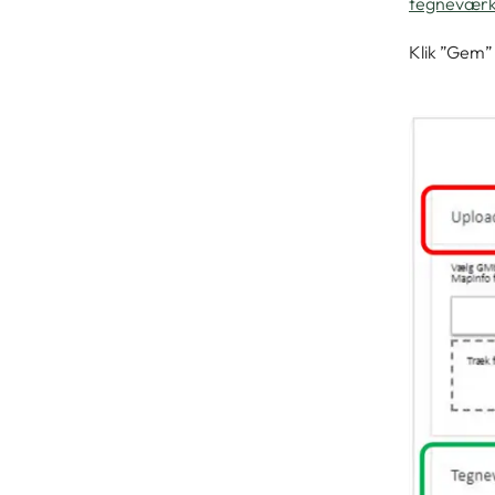
tegneværkt
Klik ”Gem”