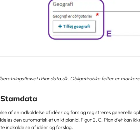
dberetningsflowet i Plandata.dk. Obligatiroiske felter er marker
: Stamdata
lse af en indkaldelse af idéer og forslag registreres generelle 
deles den automatisk et unikt planid, Figur 2, C. Planid’et kan ik
e indkaldelse af idéer og forslag.