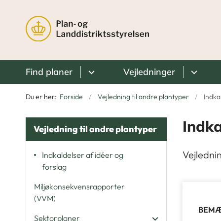
Find planer
Vejledninger
Du er her:
Forside
Vejledning til andre plantyper
Indka
Indka
Vejledning til andre plantyper
Vejlednin
Indkaldelser af idéer og
forslag
Miljøkonsekvensrapporter
(VVM)
BEM
Sektorplaner