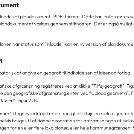
kument
ploades et plandokument i PDF-format. Dette kan enten gøres ve
landokumentet vælges gennem stifinderen. Det er også muligt at tr
lanen har status som ”Kladde” kan en ny version af plandokume
i
gatorisk at angive en geografi til indkaldelsen af idéer og forlag.
iske afgrænsning registreres ved at klikke ”Tilføj geografi”, Figu
re den geografiske afgrænsning enten ved ”Upload geometri”, Fig
tøjer”, Figur 3, B.
er” i tegneværktøjet er det muligt at tilføje en række geometri
lvis bruges til at danne geografien for afgrænsningen af indkal
gen for én eller flere lokalplaner, eller hele kommunegrænsen.