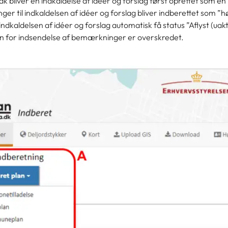
dk bliver en indkaldelse af idéer og forslag først oprettet som en
er til indkaldelsen af idéer og forslag bliver indberettet som 
l indkaldelsen af idéer og forslag automatisk få status ”Aflyst (uak
ten for indsendelse af bemærkninger er overskredet.