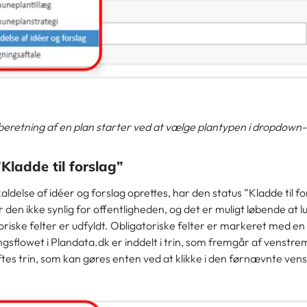
dberetning af en plan starter ved at vælge plantypen i dropdown
Kladde til forslag”
aldelse af idéer og forslag oprettes, har den status ”Kladde til for
 den ikke synlig for offentligheden, og det er muligt løbende at
toriske felter er udfyldt. Obligatoriske felter er markeret med en
gsflowet i Plandata.dk er inddelt i trin, som fremgår af venstr
ftes trin, som kan gøres enten ved at klikke i den førnævnte vens