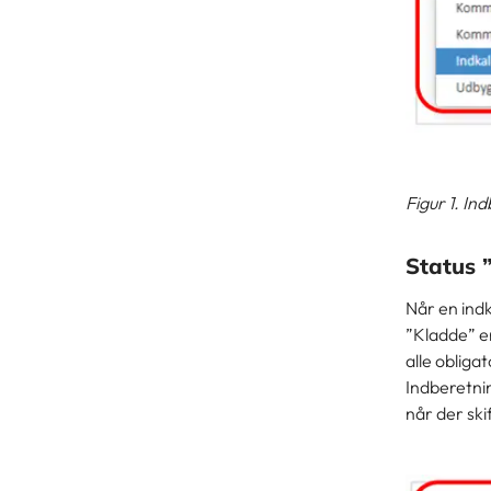
Figur 1. In
Status ”
Når en indk
”Kladde” er
alle obliga
Indberetnin
når der ski