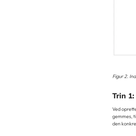
Figur 2. In
Trin 1
Ved oprette
gemmes, til
den konkret