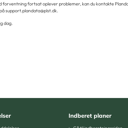
d forventning fortsat oplever problemer, kan du kontakte Pland
på support.plandata@plst.dk.
ig dag.
lser
Indberet planer
ddelelser
Gå til indberetningssiden