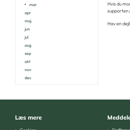
Hvis du mo
mar
supporten 
apr
maj
Hav en dejl
jun
jul
aug
sep
okt
nov
dec
Læs mere
Meddele
Cookies
Driftsme