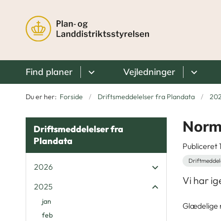
Find planer
Vejledninger
Du er her:
Forside
Driftsmeddelelser fra Plandata
20
Norma
Driftsmeddelelser fra
Plandata
Publiceret
Driftmeddel
2026
Vi har ig
2025
jan
Glædelige 
feb