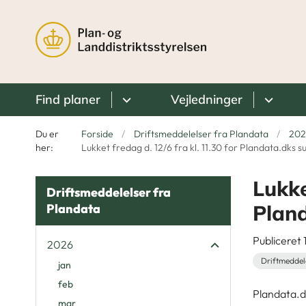
Find planer
Vejledninger
Du er
Forside
Driftsmeddelelser fra Plandata
202
her:
Lukket fredag d. 12/6 fra kl. 11.30 for Plandata.dks 
Lukke
Driftsmeddelelser fra
Pland
Plandata
Publiceret
2026
Driftmeddel
jan
feb
Plandata.d
mar