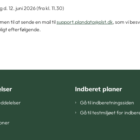
 d. 12. juni 2026 (fra kl. 11.30)
men til at sende en mail til
support.plandata@plst.dk
, som vi bes
ligt efterfølgende.
lser
Indberet planer
ddelelser
Gå til indberetningssiden
Gå til testmiljøet for indbe
ioner