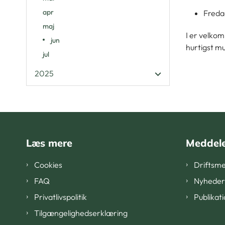
apr
Fredag
maj
I er velkom
jun
hurtigst mu
jul
2025
Læs mere
Meddele
Cookies
Driftsme
FAQ
Nyheder
Privatlivspolitik
Publikat
Tilgængelighedserklæring