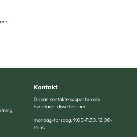
varer
Kontakt
Du kan kontakte supporten alle
hverdage i disse tidsrum.
retning
mandag-torsdag: 9:00-11:30, 12:00-
14:30