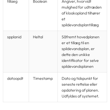
tillaeg
Boolean
Angiver, hvorvidt
mulighed for udtræden
af kloakopland tilhører
et
spildevandsplantillæg
spplanid
Heltal
Såfremt hovedplanen
er et tillæg til en
spildevandsplan, er
dette den unikke
identifikator for selve
spildevandsplanen
datoopdt
Timestamp
Dato og tidspunkt for
seneste rettelse eller
opdatering af planen.
Udfyldes af systemet.