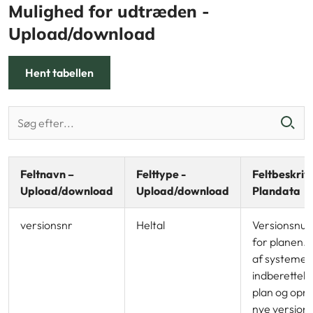
Mulighed for udtræden -
Upload/download
Hent tabellen
Feltnavn –
Felttype -
Feltbeskrive
Upload/download
Upload/download
Plandata
versionsnr
Heltal
Versionsnu
for planen.
af systemet
indberettels
plan og opre
nye versione