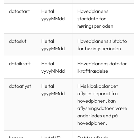
datostart
Heltal
Hovedplanens
yyyyMMdd
startdato for
høringsperioden
datoslut
Heltal
Hovedplanens slutdato
yyyyMMdd
for høringsperioden
datoikraft
Heltal
Hovedplanens dato for
yyyyMMdd
ikrafttrædelse
datoaflyst
Heltal
Hvis kloakoplandet
yyyyMMdd
aflyses separat fra
hovedplanen, kan
aflysningsdatoen være
anderledes end på
hovedplanen.
komnr
Heltal (3)
Det trecifrede