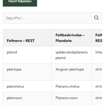
Hent tabellen
Feltbeskrivelse –
Feltt
Feltnavn – REST
Plandata
REST
planId
spildevandsplanens
integ
planid
plantype
Angiver plantype
strin
planstatus
Planens status
strin
plannavn
Planens navn
string