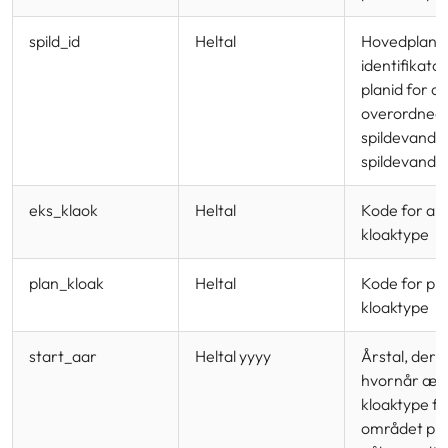
spild_id
Heltal
Hovedplanen
identifikator
planid for d
overordned
spildevandsp
spildevandsp
eks_klaok
Heltal
Kode for akt
kloaktype
plan_kloak
Heltal
Kode for pl
kloaktype
start_aar
Heltal yyyy
Årstal, der 
hvornår ænd
kloaktype fo
området pl