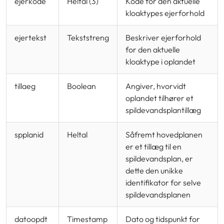
ejerkode
Heltal (3)
Kode for den aktuelle
kloaktypes ejerforhold
ejertekst
Tekststreng
Beskriver ejerforhold
for den aktuelle
kloaktype i oplandet
tillaeg
Boolean
Angiver, hvorvidt
oplandet tilhører et
spildevandsplantillæg
spplanid
Heltal
Såfremt hovedplanen
er et tillæg til en
spildevandsplan, er
dette den unikke
identifikator for selve
spildevandsplanen
datoopdt
Timestamp
Dato og tidspunkt for