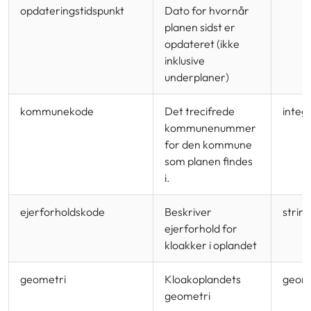
opdateringstidspunkt
Dato for hvornår
planen sidst er
opdateret (ikke
inklusive
underplaner)
kommunekode
Det trecifrede
integ
kommunenummer
for den kommune
som planen findes
i.
ejerforholdskode
Beskriver
strin
ejerforhold for
kloakker i oplandet
geometri
Kloakoplandets
geom
geometri