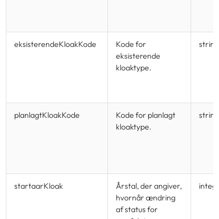
eksisterendeKloakKode
Kode for
strin
eksisterende
kloaktype.
planlagtKloakKode
Kode for planlagt
strin
kloaktype.
startaarKloak
Årstal, der angiver,
integ
hvornår ændring
af status for