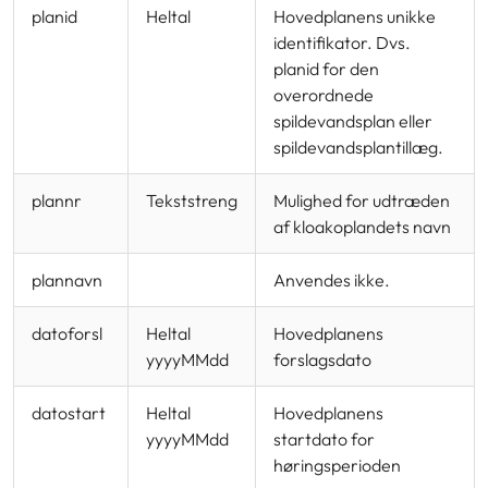
planid
Heltal
Hovedplanens unikke
identifikator. Dvs.
planid for den
overordnede
spildevandsplan eller
spildevandsplantillæg.
plannr
Tekststreng
Mulighed for udtræden
af kloakoplandets navn
plannavn
Anvendes ikke.
datoforsl
Heltal
Hovedplanens
yyyyMMdd
forslagsdato
datostart
Heltal
Hovedplanens
yyyyMMdd
startdato for
høringsperioden