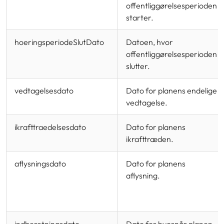
offentliggørelsesperioden
starter.
hoeringsperiodeSlutDato
Datoen, hvor
offentliggørelsesperioden
slutter.
vedtagelsesdato
Dato for planens endelige
vedtagelse.
ikrafttraedelsesdato
Dato for planens
ikrafttræden.
aflysningsdato
Dato for planens
aflysning.
indberetningsdato
Dato for hvornår planen