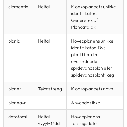
elementid
Heltal
Kloakoplandets unikke
identifikator.
Genereres af
Plandata.dk
planid
Heltal
Hovedplanens unikke
identifikator. Dvs.
planid for den
overordnede
spildevandsplan eller
spildevandsplantillæg
plannr
Tekststreng
Kloakoplandets navn
plannavn
Anvendes ikke
datoforsl
Heltal
Hovedplanens
yyyyMMdd
forslagsdato