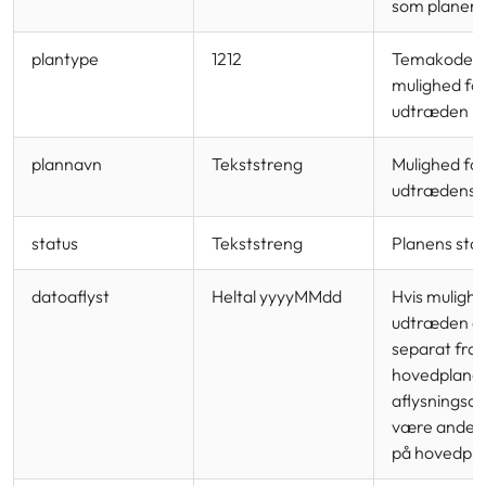
som planen f
plantype
1212
Temakode f
mulighed fo
udtræden = 
plannavn
Tekststreng
Mulighed fo
udtrædens 
status
Tekststreng
Planens sta
datoaflyst
Heltal yyyyMMdd
Hvis mulighe
udtræden af
separat fra
hovedplanen
aflysningsd
være ander
på hovedpla