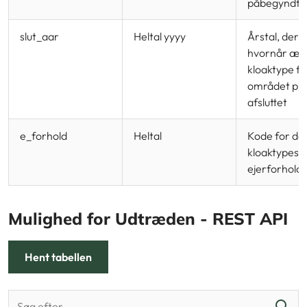
påbegyndt
slut_aar
Heltal yyyy
Årstal, der 
hvornår ænd
kloaktype fo
området pl
afsluttet
e_forhold
Heltal
Kode for den
kloaktypes
ejerforhold
Mulighed for Udtræden - REST API
Hent tabellen