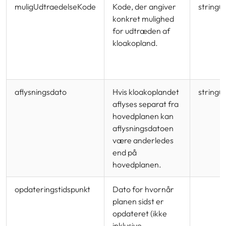
muligUdtraedelseKode
Kode, der angiver
string(
konkret mulighed
for udtræden af
kloakopland.
aflysningsdato
Hvis kloakoplandet
string(
aflyses separat fra
hovedplanen kan
aflysningsdatoen
være anderledes
end på
hovedplanen.
opdateringstidspunkt
Dato for hvornår
planen sidst er
opdateret (ikke
inklusive