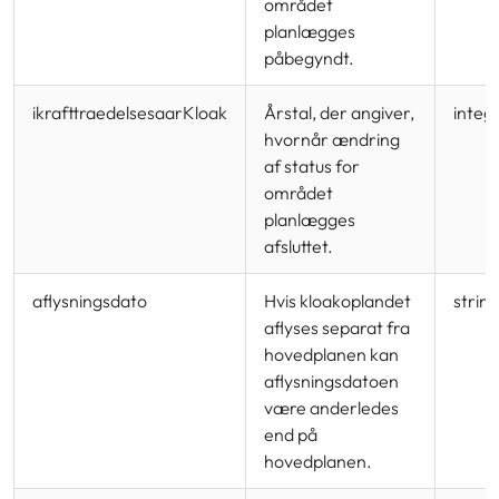
området
planlægges
påbegyndt.
ikrafttraedelsesaarKloak
Årstal, der angiver,
integ
hvornår ændring
af status for
området
planlægges
afsluttet.
aflysningsdato
Hvis kloakoplandet
strin
aflyses separat fra
hovedplanen kan
aflysningsdatoen
være anderledes
end på
hovedplanen.