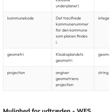
underplaner)
kommunekode
Det trecifrede
integer
kommunenummer
for den kommune
som planen findes
i.
geometri
Kloakoplandets
geomet
geometri
projection
angiver
string
geometriens
projection
Mulighed for udtræden - WFS