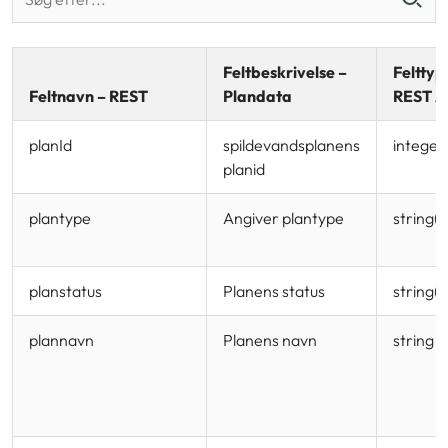
Feltbeskrivelse –
Felttyp
Feltnavn – REST
Plandata
REST A
planId
spildevandsplanens
integer
planid
plantype
Angiver plantype
string(
planstatus
Planens status
string(
plannavn
Planens navn
string