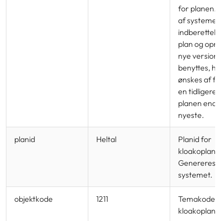
for planen.
af systemet
indberettels
plan og opre
nye versione
benyttes, hv
ønskes af fej
en tidligere 
planen end 
nyeste.
planid
Heltal
Planid for
kloakopland
Genereres a
systemet.
objektkode
1211
Temakode f
kloakoplande