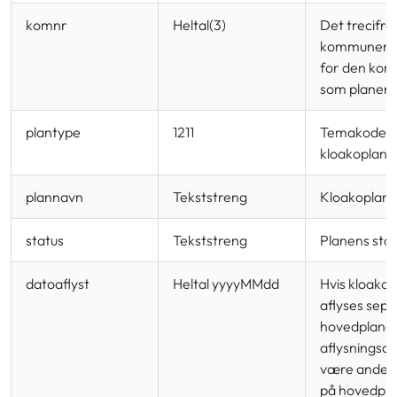
komnr
Heltal(3)
Det trecifre
kommunen
for den ko
som planen f
plantype
1211
Temakode f
kloakoplande
plannavn
Tekststreng
Kloakopland
status
Tekststreng
Planens sta
datoaflyst
Heltal yyyyMMdd
Hvis kloako
aflyses sepa
hovedplanen
aflysningsd
være ander
på hovedpla