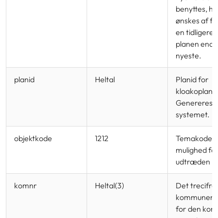
benyttes, hv
ønskes af fej
en tidligere 
planen end 
nyeste.
planid
Heltal
Planid for
kloakopland
Genereres a
systemet.
objektkode
1212
Temakode f
mulighed fo
udtræden = 
komnr
Heltal(3)
Det trecifre
kommunen
for den ko