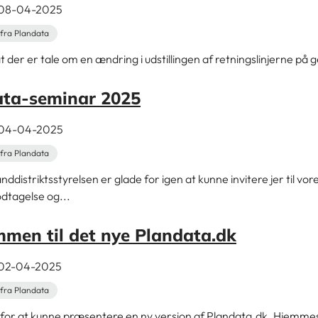
t 08-04-2025
fra Plandata
der er tale om en ændring i udstillingen af retningslinjerne på 
ata-seminar 2025
t 04-04-2025
fra Plandata
nddistriktsstyrelsen er glade for igen at kunne invitere jer til vo
dtagelse og...
men til det nye Plandata.dk
t 02-04-2025
fra Plandata
e for at kunne præsentere en ny version af Plandata.dk. Hjemme