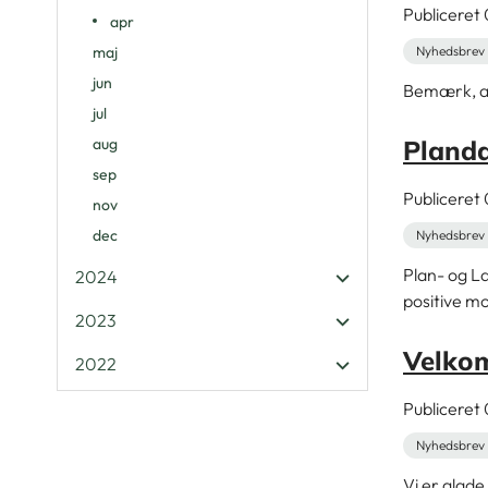
Publicere
apr
maj
Nyhedsbrev 
jun
Bemærk, at 
jul
aug
Pland
sep
Publicere
nov
dec
Nyhedsbrev 
Plan- og La
2024
positive mo
2023
Velkom
2022
Publicere
Nyhedsbrev 
Vi er glad