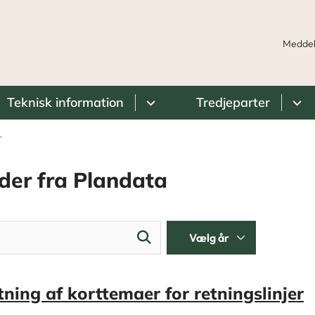
Meddel
Teknisk information
Tredjeparter
r
der fra Plandata
tning af korttemaer for retningslinjer