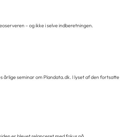
geoserveren – og ikke i selve indberetningen.
res årlige seminar om Plandata.dk. I lyset af den fortsatte
siden er blevet relanceret med fokus på