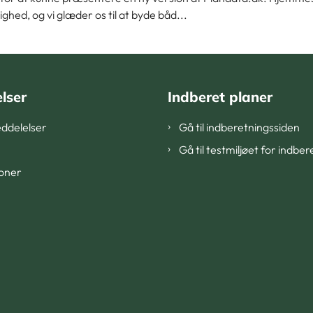
ghed, og vi glæder os til at byde båd...
lser
Indberet planer
ddelelser
Gå til indberetningssiden
Gå til testmiljøet for indbe
ioner