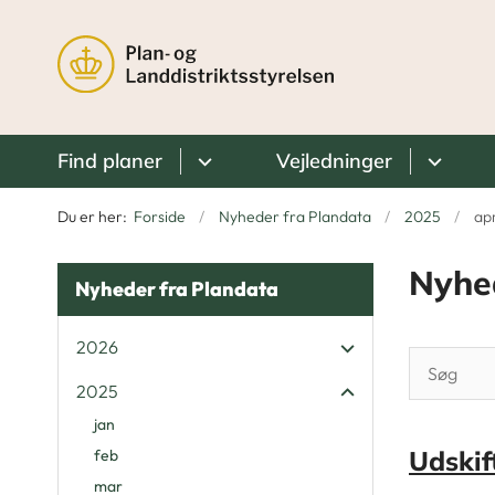
Find planer
Vejledninger
Du er her:
Forside
Nyheder fra Plandata
2025
ap
Nyhe
Nyheder fra Plandata
2026
2025
jan
Udskif
feb
mar