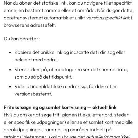
Når du åbner det statiske link, kan du navigere til et specifikt
emne, en bestemt ramme eller et område. Når du gør dette,
opretter systemet automatisk et unikt
versionsspecifikt link
i
browserens adressefelt.
Du kan derefter:
Kopiere det unikke link og indsætte det i din sag eller
dele det med andre.
Være sikker på, at modtageren ser det samme data,
som du så på det tidspunkt.
Vide, at indholdet ikke ændrer sig, fordi linket er
versionsbestemt.
Fritekstsøgning og samlet kortvisning — aktuelt link
Hvis du ønsker at søge frit i planen (f.eks. efter ord, steder
eller specifikke udpegninger) eller se et samlet kort med alle
arealudpegninger, rammer og områder inddelt på
retningslinjetemaer, skal du bruge det
aktuelle (dynamiske)