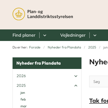
Find planer
Vejledninger
Du er her:
Forside
Nyheder fra Plandata
2025
jun
Nyhe
Nyheder fra Plandata
2026
2025
jan
Tak fo
feb
mar