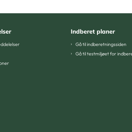
lser
Indberet planer
ddelelser
Gå til indberetningssiden
Gå til testmiljøet for indbe
ioner