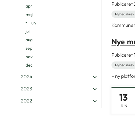
Publicere
apr
maj
Nyhedsbrev 
jun
Kommunerne 
jul
aug
Nye mu
sep
Publiceret
nov
dec
Nyhedsbrev 
– ny platfo
2024
2023
13
2022
JUN